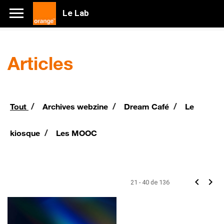
Le Lab
Articles
/
/
/
Tout
Archives webzine
Dream Café
Le
/
kiosque
Les MOOC
chevron_left
chevron_right
21 - 40 de 136