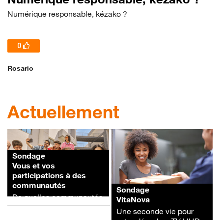
Numérique responsable, kézako ?
0
Rosario
Actuellement
Sondage
Vous et vos
participations à des
communautés
Sondage
De quelles communautés
VitaNova
êtes-vous membres ?
Une seconde vie pour
Avec quelles motivations