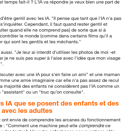
 temps fait-il ? L'IA va répondre je veux bien une part de
’être gentil avec les IA. "Il pense que tant que l'IA n'a pas
s s'inquiéter. Cependant, il faut quand rester gentil et
sulter quand elle ne comprend pas) de sorte que si à
à contrôler le monde (comme dans certains films qu'il a
er qui sont les gentils et les méchants."
aussi. "Je leur ai interdit d'utiliser les photos de moi -et
car je ne suis pas super à l'aise avec l'idée que mon visage
".
iscuter avec une IA pour s'en faire un ami" et une maman
 comme une amie imaginaire car elle n'a pas assez de recul
la majorité des enfants ne considèrent pas l'IA comme un
"assistant" ou un "truc qu’on consulte".
s IA que se posent des enfants et des
 avec les adultes
et ont envie de comprendre les arcanes du fonctionnement
nde : "Comment une machine peut-elle
comprendre
ce