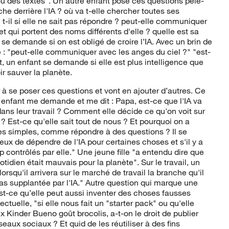
ou des textes". Un autre enfant pose ces questions pêle-
e derrière l'IA ? où va t-elle chercher toutes ses
-il si elle ne sait pas répondre ? peut-elle communiquer
et qui portent des noms différents d'elle ? quelle est sa
 se demande si on est obligé de croire l’IA. Avec un brin de
 : "peut-elle communiquer avec les anges du ciel ?" "est-
et, un enfant se demande si elle est plus intelligence que
r sauver la planète.
 à se poser ces questions et vont en ajouter d’autres. Ce
 enfant me demande et me dit : Papa, est-ce que l'IA va
ns leur travail ? Comment elle décide ce qu'on voit sur
 ? Est-ce qu'elle sait tout de nous ? Et pourquoi on a
es simples, comme répondre à des questions ? Il se
ux de dépendre de l'IA pour certaines choses et s'il y a
 contrôlés par elle." Une jeune fille "a entendu dire que
tidien était mauvais pour la planète". Sur le travail, un
squ'il arrivera sur le marché de travail la branche qu'il
pas supplantée par l'IA." Autre question qui marque une
, est-ce qu’elle peut aussi inventer des choses fausses
lectuelle, "si elle nous fait un "starter pack" ou qu'elle
 Kinder Bueno goût brocolis, a-t-on le droit de publier
seaux sociaux ? Et quid de les réutiliser à des fins