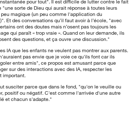
stantanée pour tout". Il est difficile de lutter contre le fait
e "une sorte de Dieu qui aurait réponse à toutes leurs
n peu magique (un peu comme l'application du
". Et des conversations qu’il faut avoir à l’école, "avec
rtains ont des doutes mais n’osent pas toujours les
age qui paraît « trop vraie ». Quand on leur demande, ils
posent des questions, et ça ouvre une discussion."
des IA que les enfants ne veulent pas montrer aux parents.
'auraient pas envie que je voie ce qu'ils font car ils
igoler entre amis", ce propos est amusant parce que
er sur des interactions avec des IA, respecter les
t important.
aut susciter parce que dans le fond, "qu'on le veuille ou
er, positif ou négatif. C'est comme l'arrivée d'une autre
fié et chacun s'adapte."