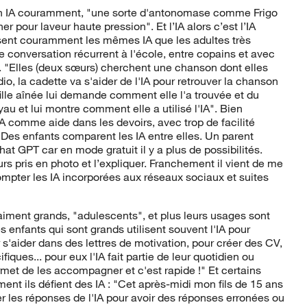
tion IA couramment, "une sorte d'antonomase comme Frigo
r pour laveur haute pression". Et l’IA alors c’est l’IA
ilisent couramment les mêmes IA que les adultes très
e conversation récurrent à l'école, entre copains et avec
n. "Elles (deux sœurs) cherchent une chanson dont elles
dio, la cadette va s'aider de l'IA pour retrouver la chanson
fille aînée lui demande comment elle l'a trouvée et du
yau et lui montre comment elle a utilisé l'IA". Bien
 comme aide dans les devoirs, avec trop de facilité
. Des enfants comparent les IA entre elles. Un parent
hat GPT car en mode gratuit il y a plus de possibilités.
urs pris en photo et l’expliquer. Franchement il vient de me
compter les IA incorporées aux réseaux sociaux et suites
aiment grands, "adulescents", et plus leurs usages sont
 enfants qui sont grands utilisent souvent l'IA pour
s'aider dans des lettres de motivation, pour créer des CV,
iques... pour eux l'IA fait partie de leur quotidien ou
rmet de les accompagner et c'est rapide !" Et certains
ent ils défient des IA : "Cet après-midi mon fils de 15 ans
les réponses de l'IA pour avoir des réponses erronées ou