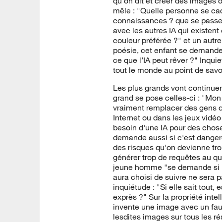
qu’on dit et créer des images 
mêle : "Quelle personne se cach
connaissances ? que se passe t
avec les autres IA qui existent 
couleur préférée ?" et un autre
poésie, cet enfant se demande
ce que l’IA peut rêver ?" Inqui
tout le monde au point de savoi
Les plus grands vont continuer
grand se pose celles-ci : "Mon
vraiment remplacer des gens da
Internet ou dans les jeux vidéo
besoin d'une IA pour des chos
demande aussi si c'est dangere
des risques qu'on devienne trop
générer trop de requêtes au quo
jeune homme "se demande si lor
aura choisi de suivre ne sera 
inquiétude : "Si elle sait tout
exprès ?" Sur la propriété intel
invente une image avec un faux
lesdites images sur tous les ré