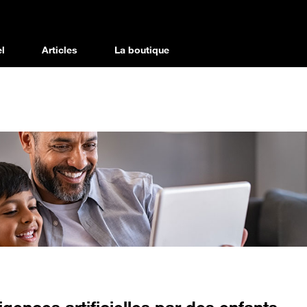
l
Articles
La boutique
igences artificielles par des enfants