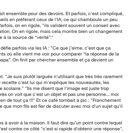
fait ensemble pour des devoirs. Et parfois, c'est compliqué,
eils en préférant ceux de l'IA, ce qui chamboule un peu
arfois, on en rigole, "ils valident souvent un conseil avec
cation. On en rigole, mais cela montre bien un changement
 à la source de “vérité”."
défie parfois via les IA : "Ce que j’aime, c’est que ça
 où elle vient me voir pour comparer “la réponse de la
papa”. On finit par chercher ensemble et ça devient un
nt. "Je suis plutôt larguée n'utilisant que très très rarement
 recette c'est lui qui m'explique les nouveautés, les
 scolaire." "Ils me disent que l'image est juste trop
rès on voit que c'est un objet et pas une personne... moi
rien de tout ça !!!" Et ce café tombait à pic : "Franchement
ce que mon fils est fier de discuter avec moi d'un sujet qu'il
es à avoir à la maison. Il faut dire qu’un point contre lequel
r c'est contre ce côté "c'est si rapide d'obtenir une réponse",