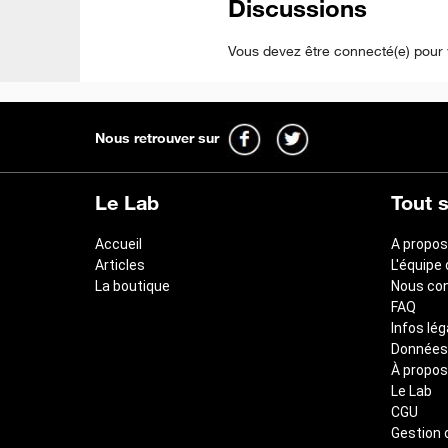
Discussions
Vous devez être connecté(e) pour 
Nous retrouver sur
Le Lab
Tout 
Accueil
A propos
Articles
L'équipe
La boutique
Nous co
FAQ
Infos lég
Données
À propos
Le Lab
CGU
Gestion 