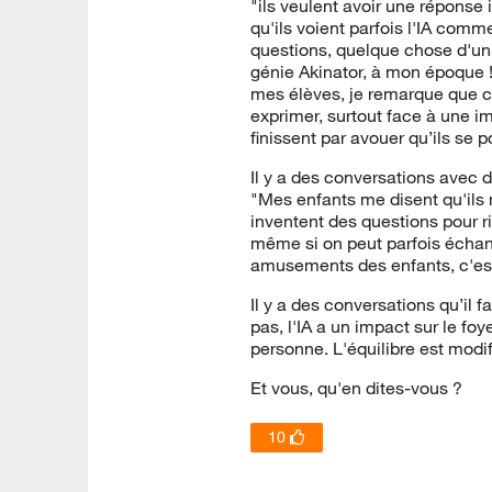
"ils veulent avoir une réponse in
qu'ils voient parfois l'IA comm
questions, quelque chose d'u
génie Akinator, à mon époque !)
mes élèves, je remarque que ce
exprimer, surtout face à une im
finissent par avouer qu’ils se 
Il y a des conversations avec 
"Mes enfants me disent qu'ils n
inventent des questions pour r
même si on peut parfois échang
amusements des enfants, c'es
Il y a des conversations qu’il f
pas, l'IA a un impact sur le foy
personne. L'équilibre est modi
Et vous, qu'en dites-vous ?
10