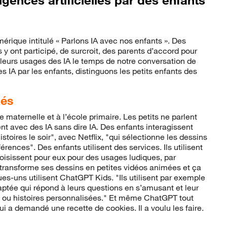
rique intitulé « Parlons IA avec nos enfants ». Des
 y ont participé, de surcroit, des parents d’accord pour
leurs usages des IA le temps de notre conversation de
s IA par les enfants, distinguons les petits enfants des
iés
e maternelle et à l’école primaire. Les petits ne parlent
nt avec des IA sans dire IA. Des enfants interagissent
stoires le soir", avec Netflix, "qui sélectionne les dessins
rences". Des enfants utilisent des services. Ils utilisent
hoisissent pour eux pour des usages ludiques, par
 transforme ses dessins en petites vidéos animées et ça
s-uns utilisent ChatGPT Kids. "Ils utilisent par exemple
ptée qui répond à leurs questions en s’amusant et leur
s ou histoires personnalisées." Et même ChatGPT tout
lui a demandé une recette de cookies. Il a voulu les faire.