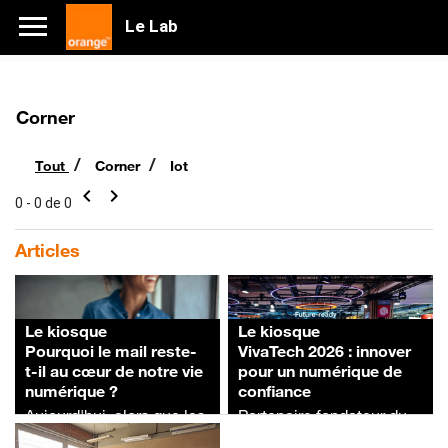
Le Lab
Corner
/
/
Tout
Corner
Iot
chevron_left
chevron_right
0 - 0 de 0
Articles
Le kiosque
Le kiosque
Pourquoi le mail reste-
VivaTech 2026 : innover
t-il au cœur de notre vie
pour un numérique de
numérique ?
confiance
Aujourd'hui, alors que les
Partenaire fondateur du
messageries
salon, Orange présente