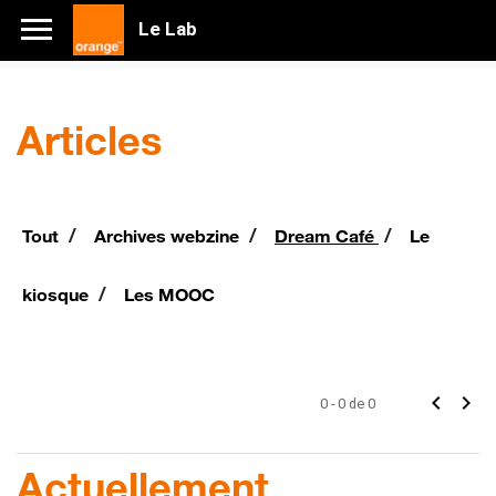
Le Lab
Articles
/
/
/
Tout
Archives webzine
Dream Café
Le
/
kiosque
Les MOOC
chevron_left
chevron_right
0 - 0 de 0
Actuellement