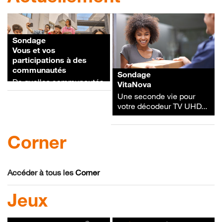
Sondage
Vous et vos
participations à des
communautés
Sondage
De quelles communautés
VitaNova
êtes-vous membres ?
Une seconde vie pour
Avec quelles motivations
votre décodeur TV UHD...
?
Corner
Accéder à tous les
Corner
Jeux