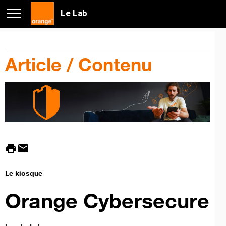
Le Lab
Article / Contenu
print
mail
Le kiosque
Orange Cybersecure