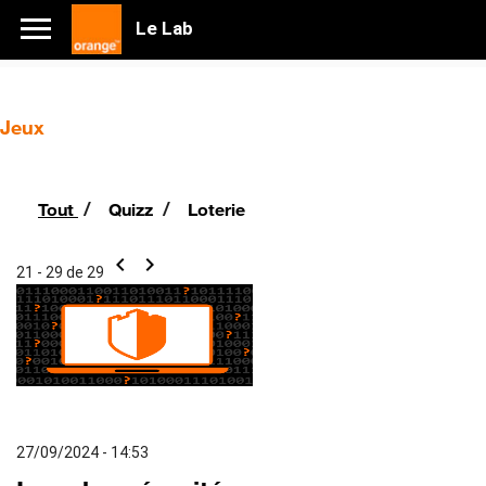
Le Lab
Jeux
/
/
Tout
Quizz
Loterie
chevron_left
chevron_right
21 - 29 de 29
27/09/2024 - 14:53