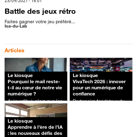
23/09/2021 - 16:01
Battle des jeux rétro
Faites gagner votre jeu préféré...
Isa-du-Lab
Articles
Le kiosque
Le kiosque
Pourquoi le mail reste-
VivaTech 2026 : innover
t-il au cœur de notre vie
pour un numérique de
numérique ?
confiance
Aujourd'hui, alors que les
Partenaire fondateur du
messageries
salon, Orange présente
instantanées et les
sur son stand, des
réseaux sociaux
démonstrations autour
Le kiosque
occupent une place
des réseaux, de l’IA, de la
Apprendre à l’ère de l’IA
croissante dans nos
cybersécurité... montrant
: les nouveaux défis des