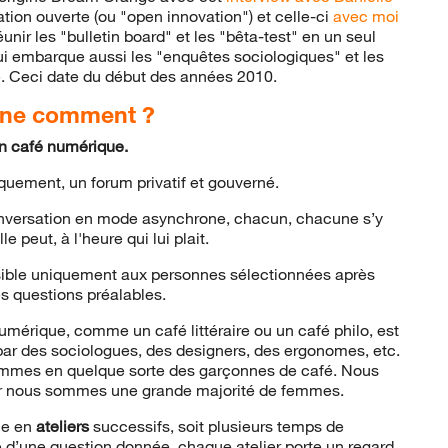
vation ouverte (ou "open innovation") et celle-ci
avec moi
nir les "bulletin board" et les "bêta-test" en un seul
ui embarque aussi les "enquêtes sociologiques" et les
gne. Ceci date du début des années 2010.
onne comment ?
n café numérique.
quement, un forum privatif et gouverné.
nversation en mode asynchrone, chacun, chacune s’y
e peut, à l'heure qui lui plait.
ssible uniquement aux personnes sélectionnées après
es questions préalables.
umérique, comme un café littéraire ou un café philo, est
par des sociologues, des designers, des ergonomes, etc.
mmes en quelque sorte des garçonnes de café. Nous
ar nous sommes une grande majorité de femmes.
ne en
ateliers
successifs, soit plusieurs temps de
te d’une question donnée, chaque atelier porte un regard