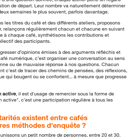
stion de départ. Leur nombre va naturellement déterminer
 deux semaines le plus souvent, parfois davantage.
 les titres du café et des différents ateliers, proposons
r, relançons régulièrement chacun et chacune en suivant
e à chaque café, synthétisons les contributions et
llectif des participants.
gresser d’opinions émises à des arguments réfléchis et
n café numérique, c’est organiser une conversation au sens
e bonne ou de mauvaise réponse à nos questions. Chacun
tant c'est de tracer des chemins de pensées, des réflexions,
ue qui bougent ou se confortent... à mesure que progresse
n active
,
il est d'usage de remercier sous la forme de
 active", c'est une participation régulière à tous les
rités existent entre cafés
tres méthodes d'enquête ?
unissons un petit nombre de personnes, entre 20 et 30.