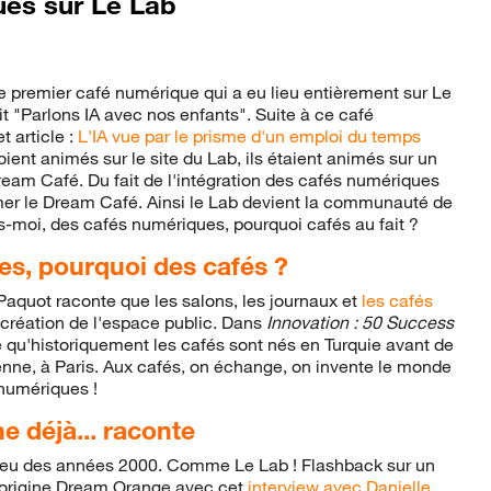
ues sur Le Lab
premier café numérique qui a eu lieu entièrement sur Le
lait "Parlons IA avec nos enfants". Suite à ce café
t article :
L'IA vue par le prisme d'un emploi du temps
oient animés sur le site du Lab, ils étaient animés sur un
Dream Café. Du fait de l'intégration des cafés numériques
mer le Dream Café. Ainsi le Lab devient la communauté de
s-moi, des cafés numériques, pourquoi cafés au fait ?
s, pourquoi des cafés ?
 Paquot raconte que les salons, les journaux et
les cafés
e création de l'espace public. Dans
Innovation : 50 Success
e qu'historiquement les cafés sont nés en Turquie avant de
enne, à Paris. Aux cafés, on échange, on invente le monde
numériques !
e déjà... raconte
milieu des années 2000. Comme Le Lab ! Flashback sur un
 l'origine Dream Orange avec cet
interview avec Danielle