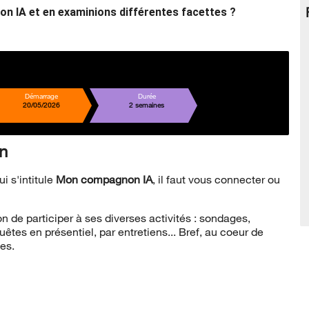
on IA et en examinions différentes facettes ?
Démarrage
Durée
20/05/2026
2 semaines
n
i s'intitule
Mon compagnon IA
,
il faut vous connecter ou
n de participer à ses diverses activités : sondages,
tes en présentiel, par entretiens... Bref, au coeur de
hes.