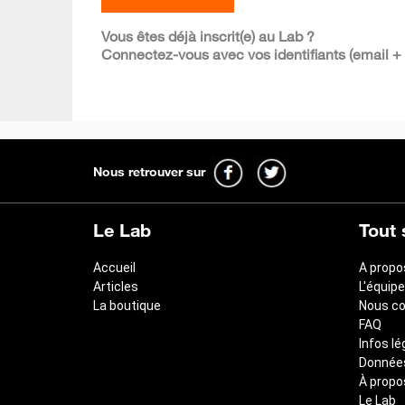
Vous êtes déjà inscrit(e) au Lab ?
Connectez-vous avec vos identifiants (email +
Nous retrouver sur
Le Lab
Tout 
Accueil
A propo
Articles
L'équipe
La boutique
Nous co
FAQ
Infos lé
Données
À propo
Le Lab