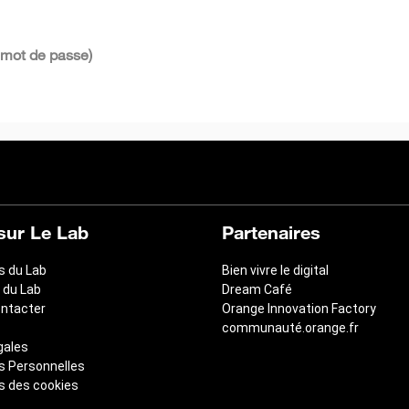
 mot de passe)
sur Le Lab
Partenaires
s du Lab
Bien vivre le digital
 du Lab
Dream Café
ntacter
Orange Innovation Factory
communauté.orange.fr
gales
 Personnelles
s des cookies