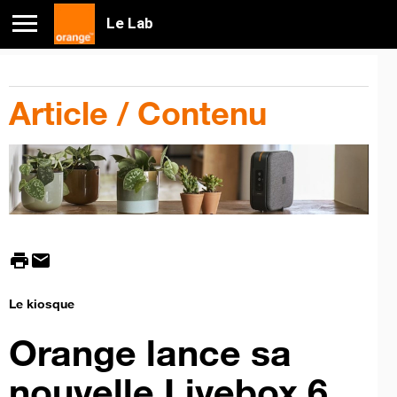
Le Lab
Article / Contenu
print
mail
Le kiosque
Orange lance sa
nouvelle Livebox 6